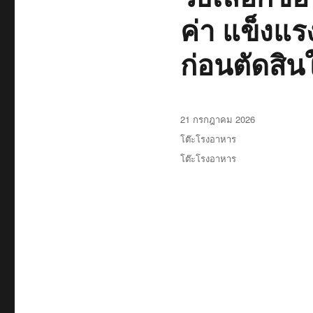
ค่า แข็งแร
ก่อนตัดสิน
เขียน
21 กรกฎาคม 2026
เมื่อ
หมวด
โต๊ะโรงอาหาร
หมู่
ป้าย
โต๊ะโรงอาหาร
กำกับ