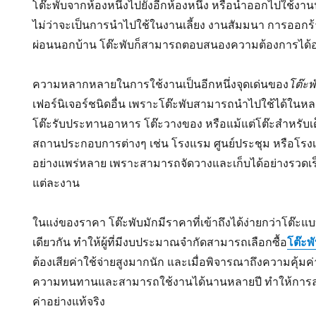
โต๊ะพับจากห้องหนึ่งไปยังอีกห้องหนึ่ง หรือนำออกไปใช้งาน
ไม่ว่าจะเป็นการนำไปใช้ในงานเลี้ยง งานสัมมนา การออกร้
ผ่อนนอกบ้าน โต๊ะพับก็สามารถตอบสนองความต้องการได้อ
ความหลากหลายในการใช้งานเป็นอีกหนึ่งจุดเด่นของ
โต๊ะพ
เฟอร์นิเจอร์ชนิดอื่น เพราะโต๊ะพับสามารถนำไปใช้ได้ในหล
โต๊ะรับประทานอาหาร โต๊ะวางของ หรือแม้แต่โต๊ะสำหรับเ
สถานประกอบการต่างๆ เช่น โรงแรม ศูนย์ประชุม หรือโรงเรีย
อย่างแพร่หลาย เพราะสามารถจัดวางและเก็บได้อย่างรวด
แต่ละงาน
ในแง่ของราคา โต๊ะพับมักมีราคาที่เข้าถึงได้ง่ายกว่าโต
เดียวกัน ทำให้ผู้ที่มีงบประมาณจำกัดสามารถเลือกซื้อ
โต๊ะพ
ต้องเสียค่าใช้จ่ายสูงมากนัก และเมื่อพิจารณาถึงความคุ้มค่
ความทนทานและสามารถใช้งานได้นานหลายปี ทำให้การลงทุนซื
ค่าอย่างแท้จริง