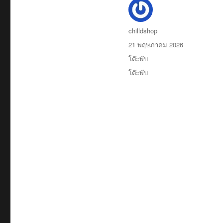
ผู้
chilldshop
เขียน
เขียน
21 พฤษภาคม 2026
เมื่อ
หมวด
โต๊ะพับ
หมู่
ป้าย
โต๊ะพับ
กำกับ