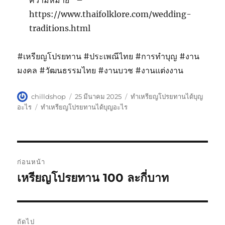
ความหมาย” –
https://www.thaifolklore.com/wedding-
traditions.html
#เหรียญโปรยทาน #ประเพณีไทย #การทำบุญ #งาน
มงคล #วัฒนธรรมไทย #งานบวช #งานแต่งงาน
ผู้
เขียน
หมวด
chilldshop
25 มีนาคม 2025
ทำเหรียญโปรยทานได้บุญ
เขียน
เมื่อ
หมู่
ป้าย
อะไร
ทำเหรียญโปรยทานได้บุญอะไร
กำกับ
แนะแนว
ก่อนหน้า
เรื่อง
เหรียญโปรยทาน 100 ละกี่บาท
เรื่อง
ก่อน
หน้า:
ถัดไป