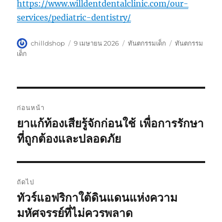
https://www.willdentdentalclinic.com/our-
services/pediatric-dentistry/
ผู้
เขียน
หมวด
ป้าย
chilldshop
9 เมษายน 2026
ทันตกรรมเด็ก
ทันตกรรม
เขียน
เมื่อ
หมู่
กำกับ
เด็ก
แนะแนว
ก่อนหน้า
เรื่อง
ยาแก้ท้องเสียรู้จักก่อนใช้ เพื่อการรักษา
เรื่อง
ก่อน
ที่ถูกต้องและปลอดภัย
หน้า:
ถัดไป
ทัวร์แอฟริกาใต้ดินแดนแห่งความ
เรื่อง
ต่อ
มหัศจรรย์ที่ไม่ควรพลาด