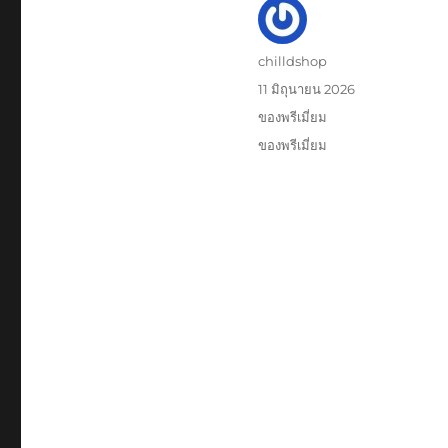
ผู้
chilldshop
เขียน
เขียน
11 มิถุนายน 2026
เมื่อ
หมวด
ของพรีเมี่ยม
หมู่
ป้าย
ของพรีเมี่ยม
กำกับ