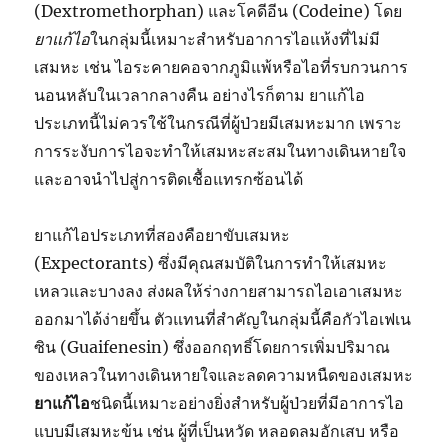
(Dextromethorphan) และโคดีอีน (Codeine) โดย
ยาแก้ไอ
ในกลุ่มนี้เหมาะสำหรับอาการไอแห้งที่ไม่มี
เสมหะ เช่น ไอระคายคอจากภูมิแพ้หรือไอที่รบกวนการ
นอนหลับในเวลากลางคืน อย่างไรก็ตาม ยาแก้ไอ
ประเภทนี้ไม่ควรใช้ในกรณีที่ผู้ป่วยมีเสมหะมาก เพราะ
การระงับการไอจะทำให้เสมหะสะสมในทางเดินหายใจ
และอาจนำไปสู่การติดเชื้อแทรกซ้อนได้
ยาแก้ไอประเภทที่สองคือยาขับเสมหะ
(Expectorants) ซึ่งมีคุณสมบัติในการทำให้เสมหะ
เหลวและบางลง ส่งผลให้ร่างกายสามารถไอเอาเสมหะ
ออกมาได้ง่ายขึ้น ตัวแทนที่สำคัญในกลุ่มนี้คือกัวไอเฟเน
ซิน (Guaifenesin) ซึ่งออกฤทธิ์โดยการเพิ่มปริมาณ
ของเหลวในทางเดินหายใจและลดความหนืดของเสมหะ
ยาแก้ไอ
ชนิดนี้เหมาะอย่างยิ่งสำหรับผู้ป่วยที่มีอาการไอ
แบบมีเสมหะข้น เช่น ผู้ที่เป็นหวัด หลอดลมอักเสบ หรือ