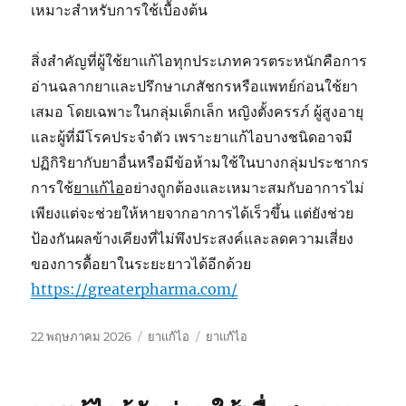
เหมาะสำหรับการใช้เบื้องต้น
สิ่งสำคัญที่ผู้ใช้ยาแก้ไอทุกประเภทควรตระหนักคือการ
อ่านฉลากยาและปรึกษาเภสัชกรหรือแพทย์ก่อนใช้ยา
เสมอ โดยเฉพาะในกลุ่มเด็กเล็ก หญิงตั้งครรภ์ ผู้สูงอายุ
และผู้ที่มีโรคประจำตัว เพราะยาแก้ไอบางชนิดอาจมี
ปฏิกิริยากับยาอื่นหรือมีข้อห้ามใช้ในบางกลุ่มประชากร
การใช้
ยาแก้ไอ
อย่างถูกต้องและเหมาะสมกับอาการไม่
เพียงแต่จะช่วยให้หายจากอาการได้เร็วขึ้น แต่ยังช่วย
ป้องกันผลข้างเคียงที่ไม่พึงประสงค์และลดความเสี่ยง
ของการดื้อยาในระยะยาวได้อีกด้วย
https://greaterpharma.com/
เขียน
หมวด
ป้าย
22 พฤษภาคม 2026
ยาแก้ไอ
ยาแก้ไอ
เมื่อ
หมู่
กำกับ