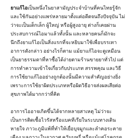
ยาแก้ไอ
เป็นหนึ่งในยาสามัญประจำบ้านที่คนไทยรู้จัก
และใช้กันอย่างแพร่หลายมาตั้งแต่อดีตจนถึงปัจจุบัน ไม่
ว่าจะเป็นเด็กเล็ก ผู้ใหญ่ หรือผู้สูงอายุ ต่างก็เคยผ่าน
ประสบการณ์ไอมาแล้วทั้งนั้น และหลายคนก็มักจะ
นึกถึงยาแก้ไอเป็นสิ่งแรกที่จะหยิบมาใช้เพื่อบรรเทา
อาการดังกล่าว อย่างไรก็ตาม แม้ยาแก้ไอจะดูเหมือน
เป็นยาธรรมดาที่หาซื้อได้ง่ายตามร้านขายยาทั่วไป แต่
การทำความเข้าใจเกี่ยวกับประเภท สรรพคุณ และวิธี
การใช้ยาแก้ไออย่างถูกต้องนั้นมีความสำคัญอย่างยิ่ง
เพราะการใช้ยาผิดประเภทหรือผิดวิธีอาจส่งผลเสียต่อ
สุขภาพได้มากกว่าที่คิด
อาการไออาจเกิดขึ้นได้จากหลายสาเหตุ ไม่ว่าจะ
เป็นการติดเชื้อไวรัสหรือแบคทีเรียในระบบทางเดิน
หายใจ ภาวะภูมิแพ้ที่ทำให้เยื่อบุจมูกและลำคอระคาย
เคือง มลภาวะในอากาศ ควันบุหรี่ หรือแม้แต่โรคกรด