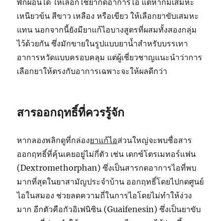
พักผ่อนได้ ให้เลือกใช้ยากดอาการไอ แต่หากมีเสมหะ
เหนียวข้น สีขาว เหลือง หรือเขียว ให้เลือกยาขับเสมหะ
แทน นอกจากนี้ยังมียาแก้ไอบางสูตรที่ผสมทั้งสองกลุ่ม
ไว้ด้วยกัน ซึ่งมักขายในรูปแบบยาน้ำสำหรับบรรเทา
อาการหวัดแบบครอบคลุม แต่ผู้เชี่ยวชาญแนะนำว่าการ
เลือกยาให้ตรงกับอาการเฉพาะจะให้ผลดีกว่า
สารออกฤทธิ์ที่ควรรู้จัก
หากลองพลิกดูที่กล่อง
ยาแก้ไอ
ส่วนใหญ่จะพบชื่อสาร
ออกฤทธิ์ที่คุ้นเคยอยู่ไม่กี่ตัว เช่น เดกซ์โตรเมทอร์แฟน
(Dextromethorphan) ซึ่งเป็นสารกดอาการไอที่พบ
มากที่สุดในยาสามัญประจำบ้าน ออกฤทธิ์โดยไปกดศูนย์
ไอในสมอง ช่วยลดความถี่ในการไอโดยไม่ทำให้ง่วง
มาก อีกตัวคือกัวอิเฟนิซิน (Guaifenesin) ซึ่งเป็นยาขับ