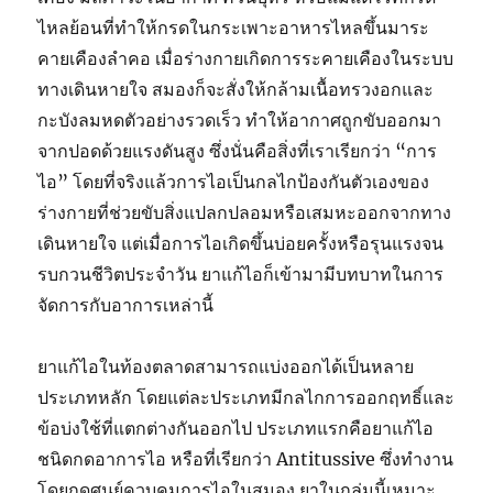
ไหลย้อนที่ทำให้กรดในกระเพาะอาหารไหลขึ้นมาระ
คายเคืองลำคอ เมื่อร่างกายเกิดการระคายเคืองในระบบ
ทางเดินหายใจ สมองก็จะสั่งให้กล้ามเนื้อทรวงอกและ
กะบังลมหดตัวอย่างรวดเร็ว ทำให้อากาศถูกขับออกมา
จากปอดด้วยแรงดันสูง ซึ่งนั่นคือสิ่งที่เราเรียกว่า “การ
ไอ” โดยที่จริงแล้วการไอเป็นกลไกป้องกันตัวเองของ
ร่างกายที่ช่วยขับสิ่งแปลกปลอมหรือเสมหะออกจากทาง
เดินหายใจ แต่เมื่อการไอเกิดขึ้นบ่อยครั้งหรือรุนแรงจน
รบกวนชีวิตประจำวัน ยาแก้ไอก็เข้ามามีบทบาทในการ
จัดการกับอาการเหล่านี้
ยาแก้ไอในท้องตลาดสามารถแบ่งออกได้เป็นหลาย
ประเภทหลัก โดยแต่ละประเภทมีกลไกการออกฤทธิ์และ
ข้อบ่งใช้ที่แตกต่างกันออกไป ประเภทแรกคือยาแก้ไอ
ชนิดกดอาการไอ หรือที่เรียกว่า Antitussive ซึ่งทำงาน
โดยกดศูนย์ควบคุมการไอในสมอง ยาในกลุ่มนี้เหมาะ