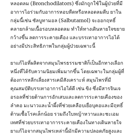
หลอดลม (Bronchodilators) ซึ่งมักถูกใช้ในผู้ป่วยที่มี
อาการไอร่วมกับอาการหอบหืดหรือหลอดลมตีบ ยาใน
กลุ่มนี้เช่น ซัลบูทามอล (Salbutamol) จะออกฤทธิ์
คลายกล้ามเนื้อรอบหลอดลม ทำให้ทางเดินหายใจขยาย
กว้างขึ้น ลดการระคายเคือง และบรรเทาอาการไอได้
อย่างมีประสิทธิภาพในกลุ่มผู้ป่วยเฉพาะนี้
ยาแก้ไอที่ผลิตจากสมุนไพรธรรมชาติก็เป็นอีกทางเลือก
หนึ่งที่ได้รับความนิยมเพิ่มมากขึ้น โดยเฉพาะในกลุ่มผู้ที่
ต้องการหลีกเลี่ยงสารเคมีสังเคราะห์ สมุนไพรที่มี
คุณสมบัติบรรเทาอาการไอได้ดี เช่น ขิง ซึ่งมีสารจินเจ
อรอลที่ช่วยต้านการอักเสบและลดการระคายเคืองของ
ลำคอ มะนาวและน้ำผึ้งที่ช่วยเคลือบเยื่อบุคอและมีฤทธิ์
ต้านเชื้อโรคเล็กน้อย รวมถึงใบหญ้าหวานและชะเอม
เทศที่ช่วยบรรเทาอาการระคายเคืองในทางเดินหายใจ
ยาแก้ไอจากสมุนไพรเหล่านี้มักมีความปลอดภัยสูงและ