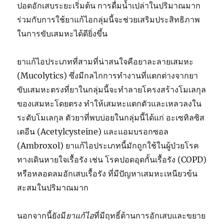
ปอดอักเสบระยะเริ่มต้น การดื่มน้ำเปล่าในปริมาณมาก
ร่วมกับการใช้ยาแก้ไอกลุ่มนี้จะช่วยเสริมประสิทธิภาพ
ในการขับเสมหะได้ดียิ่งขึ้น
ยาแก้ไอประเภทที่สามที่น่าสนใจคือยาละลายเสมหะ
(Mucolytics) ซึ่งมีกลไกการทำงานที่แตกต่างจากยา
ขับเสมหะตรงที่ยาในกลุ่มนี้จะทำลายโครงสร้างโมเลกุล
ของเสมหะโดยตรง ทำให้เสมหะแตกตัวและเหลวลงใน
ระดับโมเลกุล ตัวยาที่พบบ่อยในกลุ่มนี้ได้แก่ อะเซทิลซิส
เตอีน (Acetylcysteine) และแอมบรอกซอล
(Ambroxol) ยาแก้ไอประเภทนี้มักถูกใช้ในผู้ป่วยโรค
ทางเดินหายใจเรื้อรัง เช่น โรคปอดอุดกั้นเรื้อรัง (COPD)
หรือหลอดลมอักเสบเรื้อรัง ที่มีปัญหาเสมหะเหนียวข้น
สะสมในปริมาณมาก
นอกจากนี้ยังมี
ยาแก้ไอ
ที่มีฤทธิ์ต้านการอักเสบและขยาย