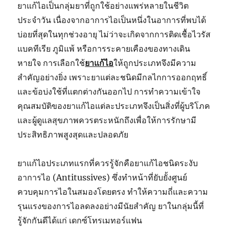
ยาแก้ไอเป็นกลุ่มยาที่ถูกใช้อย่างแพร่หลายในชีวิต
ประจำวัน เนื่องจากอาการไอเป็นหนึ่งในอาการที่พบได้
บ่อยที่สุดในทุกช่วงอายุ ไม่ว่าจะเกิดจากการติดเชื้อไวรัส
แบคทีเรีย ภูมิแพ้ หรือการระคายเคืองของทางเดิน
หายใจ การเลือกใช้
ยาแก้ไอ
ให้ถูกประเภทจึงมีความ
สำคัญอย่างยิ่ง เพราะยาแต่ละชนิดมีกลไกการออกฤทธิ์
และข้อบ่งใช้ที่แตกต่างกันออกไป การทำความเข้าใจ
คุณสมบัติของยาแก้ไอแต่ละประเภทจึงเป็นสิ่งที่ผู้บริโภค
และผู้ดูแลสุขภาพควรตระหนักถึงเพื่อให้การรักษามี
ประสิทธิภาพสูงสุดและปลอดภัย
ยาแก้ไอประเภทแรกที่ควรรู้จักคือยาแก้ไอชนิดระงับ
อาการไอ (Antitussives) ซึ่งทำหน้าที่ยับยั้งศูนย์
ควบคุมการไอในสมองโดยตรง ทำให้ความถี่และความ
รุนแรงของการไอลดลงอย่างมีนัยสำคัญ ยาในกลุ่มนี้ที่
รู้จักกันดีได้แก่ เดกซ์โทรเมทอร์แฟน