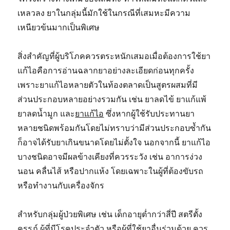
เหลวลง ยาในกลุ่มนี้มักใช้ในกรณีที่เสมหะมีความ
เหนียวข้นมากเป็นพิเศษ
สิ่งสำคัญที่ผู้บริโภคควรตระหนักเสมอเมื่อต้องการใช้ยา
แก้ไอคือการอ่านฉลากยาอย่างละเอียดก่อนทุกครั้ง
เพราะยาแก้ไอหลายตัวในท้องตลาดเป็นสูตรผสมที่มี
ส่วนประกอบหลายอย่างรวมกัน เช่น ยาลดไข้ ยาแก้แพ้
ยาลดน้ำมูก และ
ยาแก้ไอ
ซึ่งหากผู้ใช้รับประทานยา
หลายชนิดพร้อมกันโดยไม่ทราบว่ามีส่วนประกอบซ้ำกัน
ก็อาจได้รับยาเกินขนาดโดยไม่ตั้งใจ นอกจากนี้ ยาแก้ไอ
บางชนิดอาจมีผลข้างเคียงที่ควรระวัง เช่น อาการง่วง
นอน คลื่นไส้ หรือปากแห้ง โดยเฉพาะในผู้ที่ต้องขับรถ
หรือทำงานกับเครื่องจักร
สำหรับกลุ่มผู้ป่วยพิเศษ เช่น เด็กอายุต่ำกว่าสี่ปี สตรีตั้ง
ครรภ์ ผู้ที่มีโรคประจำตัว หรือผู้ที่ใช้ยาอื่นร่วมด้วย ควร