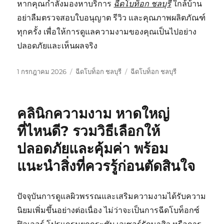
หากคุณกำลังมองหาบริการ
ฉีดโบท็อก ชลบุรี
ใกล้บ้าน
อย่าลืมตรวจสอบใบอนุญาต รีวิว และคุณภาพผลิตภัณฑ์
ทุกครั้ง เพื่อให้การดูแลความงามของคุณเป็นไปอย่าง
ปลอดภัยและเห็นผลจริง
เขียน
หมวด
ป้าย
1 กรกฎาคม 2026
ฉีดโบท็อก ชลบุรี
ฉีดโบท็อก ชลบุรี
เมื่อ
หมู่
กำกับ
คลินิกความงาม หาดใหญ่
ที่ไหนดี? รวมวิธีเลือกให้
ปลอดภัยและคุ้มค่า พร้อม
แนะนำสิ่งที่ควรรู้ก่อนตัดสินใจ
ปัจจุบันการดูแลผิวพรรณและเสริมความงามได้รับความ
นิยมเพิ่มขึ้นอย่างต่อเนื่อง ไม่ว่าจะเป็นการฉีดโบท็อกซ์