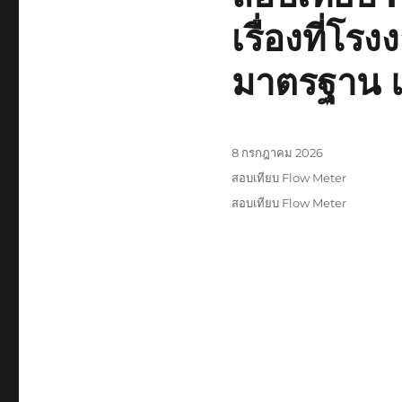
เรื่องที่โ
มาตรฐาน 
เขียน
8 กรกฎาคม 2026
เมื่อ
หมวด
สอบเทียบ Flow Meter
หมู่
ป้าย
สอบเทียบ Flow Meter
กำกับ